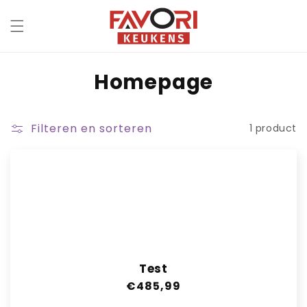
Meteen
naar de
content
C
Homepage
o
l
Filteren en sorteren
1 product
l
e
c
t
i
Test
e
Normale
€485,99
:
prijs